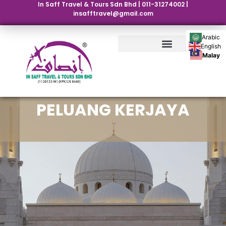
In Saff Travel & Tours Sdn Bhd | 011-31274002 |
insafftravel@gmail.com
Arabic
English
Malay
PELUANG KERJAYA