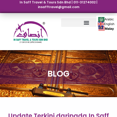
In Saff Travel & Tours Sdn Bhd | 011-31274002 |
insafftravel@gmail.com
Arabic
English
Malay
BLOG
Update Terkini daripada In Saff